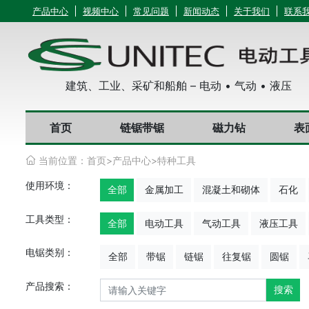
产品中心
视频中心
常见问题
新闻动态
关于我们
联系
建筑、工业、采矿和船舶 – 电动 • 气动 • 液压
首页
链锯带锯
磁力钻
表
当前位置：
首页
>
产品中心
>
特种工具
使用环境：
全部
金属加工
混凝土和砌体
石化
工具类型：
全部
电动工具
气动工具
液压工具
电锯类别：
全部
带锯
链锯
往复锯
圆锯
产品搜索：
搜索