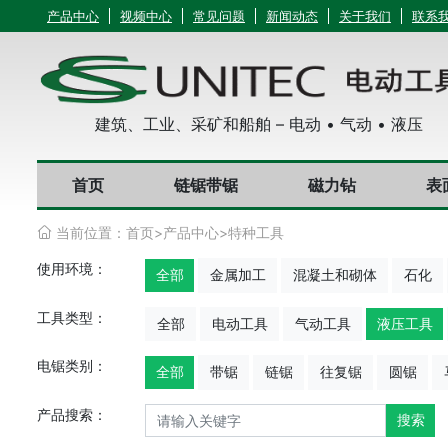
产品中心
视频中心
常见问题
新闻动态
关于我们
联系
建筑、工业、采矿和船舶 – 电动 • 气动 • 液压
首页
链锯带锯
磁力钻
表
当前位置：
首页
>
产品中心
>
特种工具
使用环境：
全部
金属加工
混凝土和砌体
石化
工具类型：
全部
电动工具
气动工具
液压工具
电锯类别：
全部
带锯
链锯
往复锯
圆锯
产品搜索：
搜索