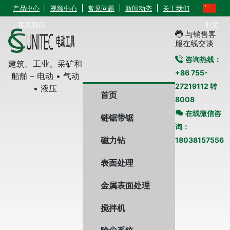
产品中心
视频中心
常见问题
新闻动态
关于我们
中文
联系我们
与销售客
服在线交谈
咨询热线：
建筑、工业、采矿和
+86 755-
船舶 – 电动 • 气动
27219112 转
• 液压
首页
8008
在线微信咨
链锯带锯
询：
磁力钻
18038157556
表面处理
金属表面处理
搅拌机