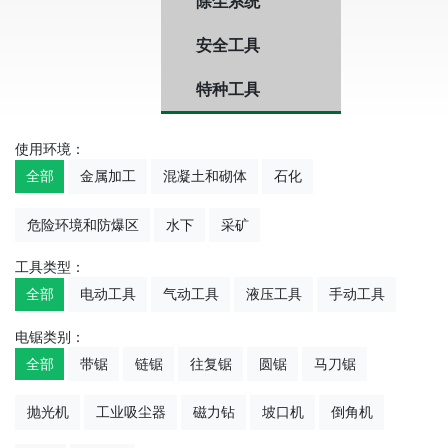
除尘系统
安全工具
特种工具
使用环境：
全部
金属加工
混凝土和砌体
石化
危险环境和防爆区
水下
采矿
工具类型：
全部
电动工具
气动工具
液压工具
手动工具
电锯类别：
全部
带锯
链锯
往复锯
圆锯
马刀锯
抛光机
工业吸尘器
磁力钻
坡口机
倒角机