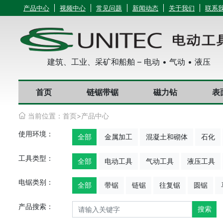
产品中心
视频中心
常见问题
新闻动态
关于我们
联系
建筑、工业、采矿和船舶 – 电动 • 气动 • 液压
首页
链锯带锯
磁力钻
表
当前位置：
首页
>
产品中心
使用环境：
全部
金属加工
混凝土和砌体
石化
工具类型：
全部
电动工具
气动工具
液压工具
电锯类别：
全部
带锯
链锯
往复锯
圆锯
产品搜索：
搜索