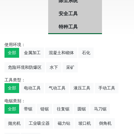
除尘系统
安全工具
特种工具
使用环境：
全部
金属加工
混凝土和砌体
石化
危险环境和防爆区
水下
采矿
工具类型：
全部
电动工具
气动工具
液压工具
手动工具
电锯类别：
全部
带锯
链锯
往复锯
圆锯
马刀锯
抛光机
工业吸尘器
磁力钻
坡口机
倒角机