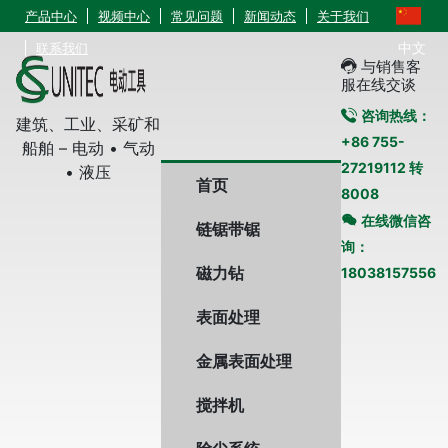
产品中心
视频中心
常见问题
新闻动态
关于我们
中文
联系我们
与销售客
服在线交谈
咨询热线：
建筑、工业、采矿和
+86 755-
船舶 – 电动 • 气动
27219112 转
• 液压
首页
8008
在线微信咨
链锯带锯
询：
磁力钻
18038157556
表面处理
金属表面处理
搅拌机