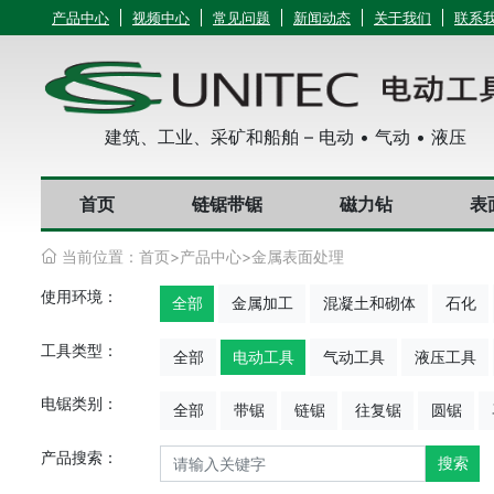
产品中心
视频中心
常见问题
新闻动态
关于我们
联系
建筑、工业、采矿和船舶 – 电动 • 气动 • 液压
首页
链锯带锯
磁力钻
表
当前位置：
首页
>
产品中心
>
金属表面处理
使用环境：
全部
金属加工
混凝土和砌体
石化
工具类型：
全部
电动工具
气动工具
液压工具
电锯类别：
全部
带锯
链锯
往复锯
圆锯
产品搜索：
搜索