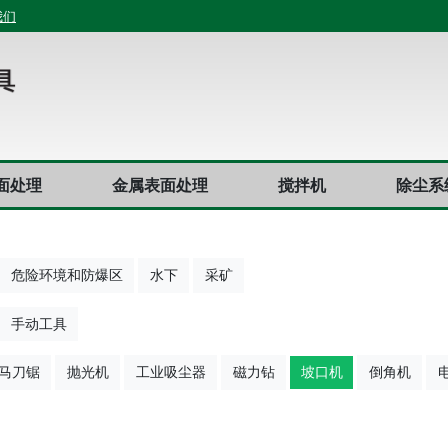
我们
面处理
金属表面处理
搅拌机
除尘系
危险环境和防爆区
水下
采矿
手动工具
马刀锯
抛光机
工业吸尘器
磁力钻
坡口机
倒角机