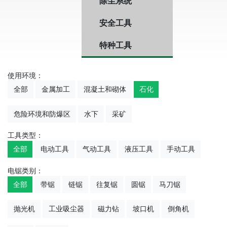
除尘系统
安全工具
特种工具
使用环境：
全部
金属加工
混凝土和砌体
石化
危险环境和防爆区
水下
采矿
工具类型：
全部
电动工具
气动工具
液压工具
手动工具
电锯类别：
全部
带锯
链锯
往复锯
圆锯
马刀锯
抛光机
工业吸尘器
磁力钻
坡口机
倒角机