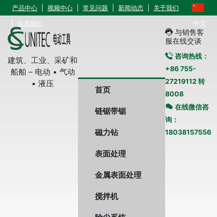
产品中心
视频中心
常见问题
新闻动态
关于我们
中文
联系我们
与销售客
服在线交谈
咨询热线：
建筑、工业、采矿和
+86 755-
船舶 – 电动 • 气动
27219112 转
• 液压
首页
8008
在线微信咨
链锯带锯
询：
磁力钻
18038157556
表面处理
金属表面处理
搅拌机