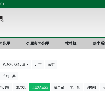
我们
面处理
金属表面处理
搅拌机
除尘系
危险环境和防爆区
水下
采矿
手动工具
马刀锯
抛光机
工业吸尘器
磁力钻
坡口机
倒角机