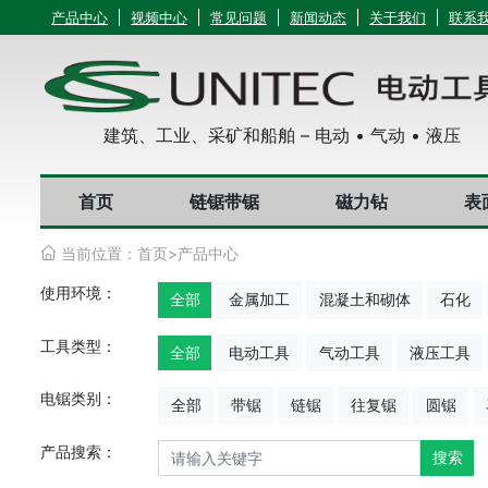
产品中心
视频中心
常见问题
新闻动态
关于我们
联系
建筑、工业、采矿和船舶 – 电动 • 气动 • 液压
首页
链锯带锯
磁力钻
表
当前位置：
首页
>
产品中心
使用环境：
全部
金属加工
混凝土和砌体
石化
工具类型：
全部
电动工具
气动工具
液压工具
电锯类别：
全部
带锯
链锯
往复锯
圆锯
产品搜索：
搜索