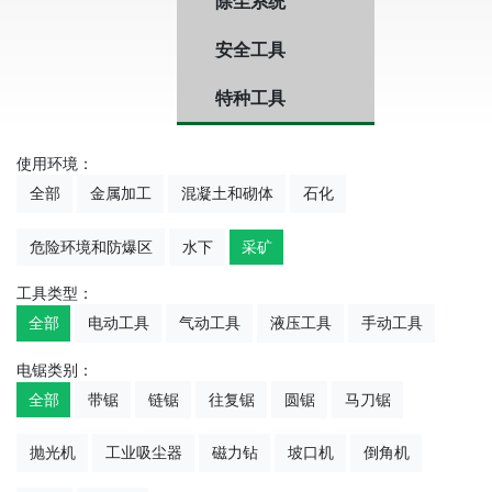
除尘系统
安全工具
特种工具
使用环境：
全部
金属加工
混凝土和砌体
石化
危险环境和防爆区
水下
采矿
工具类型：
全部
电动工具
气动工具
液压工具
手动工具
电锯类别：
全部
带锯
链锯
往复锯
圆锯
马刀锯
抛光机
工业吸尘器
磁力钻
坡口机
倒角机