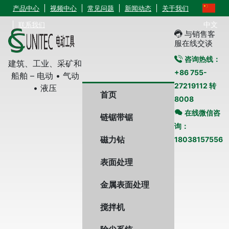
产品中心
视频中心
常见问题
新闻动态
关于我们
中文
联系我们
与销售客
服在线交谈
咨询热线：
建筑、工业、采矿和
+86 755-
船舶 – 电动 • 气动
27219112 转
• 液压
首页
8008
在线微信咨
链锯带锯
询：
磁力钻
18038157556
表面处理
金属表面处理
搅拌机