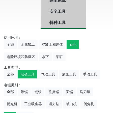
除尘系统
安全工具
特种工具
使用环境：
全部
金属加工
混凝土和砌体
石化
危险环境和防爆区
水下
采矿
工具类型：
全部
电动工具
气动工具
液压工具
手动工具
电锯类别：
全部
带锯
链锯
往复锯
圆锯
马刀锯
抛光机
工业吸尘器
磁力钻
坡口机
倒角机