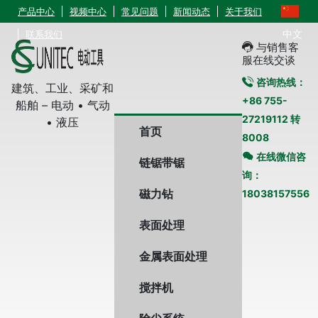
产品中心
视频中心
常见问题
新闻动态
关于我们
中文
联系我们
与销售客
服在线交谈
咨询热线：
建筑、工业、采矿和
+86 755-
船舶 – 电动 • 气动
27219112 转
• 液压
首页
8008
在线微信咨
链锯带锯
询：
磁力钻
18038157556
表面处理
金属表面处理
搅拌机