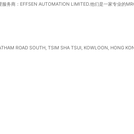
务商：EFFSEN AUTOMATION LIMITED.他们是一家专
 CHATHAM ROAD SOUTH, TSIM SHA TSUI, KOWLOON, HONG KO