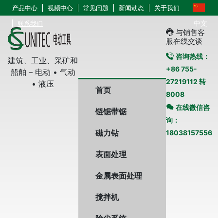
产品中心
视频中心
常见问题
新闻动态
关于我们
中文
联系我们
与销售客
服在线交谈
咨询热线：
建筑、工业、采矿和
+86 755-
船舶 – 电动 • 气动
27219112 转
• 液压
首页
8008
在线微信咨
链锯带锯
询：
磁力钻
18038157556
表面处理
金属表面处理
搅拌机