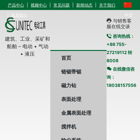
产品中心
视频中心
常见问题
新闻动态
关于我们
中文
联系我们
与销售客
服在线交谈
咨询热线：
建筑、工业、采矿和
+86 755-
船舶 – 电动 • 气动
27219112 转
• 液压
首页
8008
在线微信咨
链锯带锯
询：
磁力钻
18038157556
表面处理
金属表面处理
搅拌机