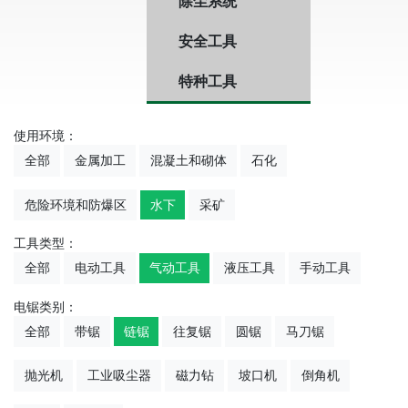
除尘系统
安全工具
特种工具
使用环境：
全部
金属加工
混凝土和砌体
石化
危险环境和防爆区
水下
采矿
工具类型：
全部
电动工具
气动工具
液压工具
手动工具
电锯类别：
全部
带锯
链锯
往复锯
圆锯
马刀锯
抛光机
工业吸尘器
磁力钻
坡口机
倒角机