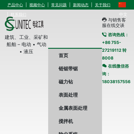
产品中心
视频中心
常见问题
新闻动态
关于我们
中文
联系我们
与销售客
服在线交谈
咨询热线：
建筑、工业、采矿和
+86 755-
船舶 – 电动 • 气动
27219112 转
• 液压
首页
8008
在线微信咨
链锯带锯
询：
磁力钻
18038157556
表面处理
金属表面处理
搅拌机